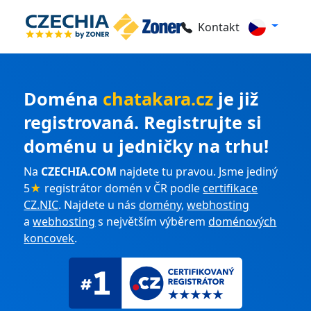
Kontakt
Doména
chatakara.cz
je již
registrovaná. Registrujte si
doménu u jedničky na trhu!
Na
CZECHIA.COM
najdete tu pravou. Jsme jediný
5
★
registrátor domén v ČR podle
certifikace
CZ.NIC
. Najdete u nás
domény
,
webhosting
a
webhosting
s největším výběrem
doménových
koncovek
.