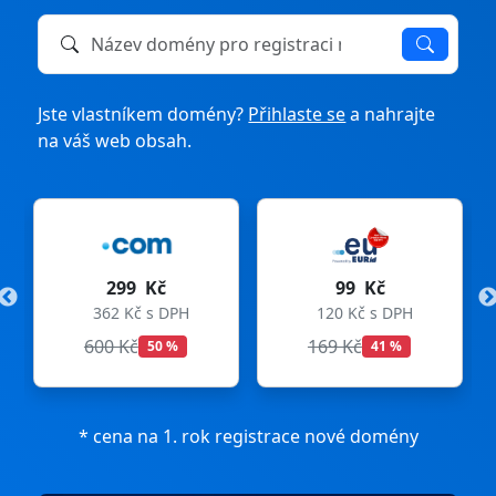
Název domény k registraci nebo převodu
Jste vlastníkem domény?
Přihlaste se
a nahrajte
na váš web obsah.
299 Kč
99 Kč
362 Kč s DPH
120 Kč s DPH
600 Kč
169 Kč
50 %
41 %
* cena na 1. rok registrace nové domény